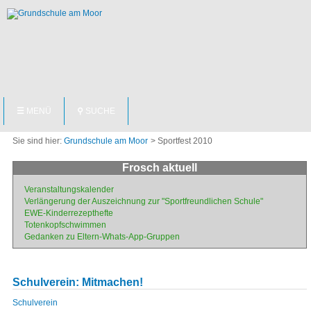
NAVIGATION
☰
MENÜ
⚲
SUCHE
ÜBERSPRINGEN
Grundschule am Moor
Sportfest 2010
Frosch aktuell
Navigation
Veranstaltungskalender
überspringen
Verlängerung der Auszeichnung zur "Sportfreundlichen Schule"
EWE-Kinderrezepthefte
Totenkopfschwimmen
Gedanken zu Eltern-Whats-App-Gruppen
Schulverein: Mitmachen!
Navigation
Schulverein