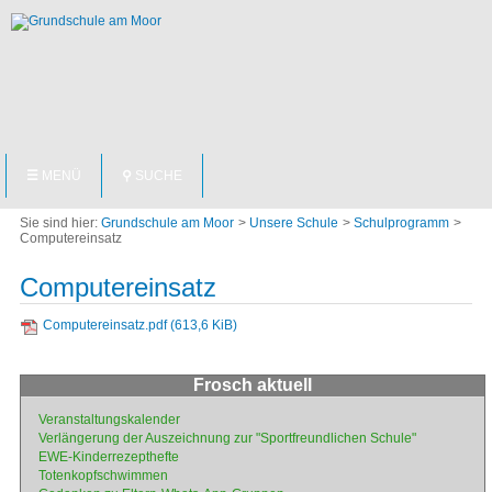
NAVIGATION
☰
MENÜ
⚲
SUCHE
ÜBERSPRINGEN
Grundschule am Moor
Unsere Schule
Schulprogramm
Computereinsatz
Computereinsatz
Computereinsatz.pdf
(613,6 KiB)
Frosch aktuell
Navigation
Veranstaltungskalender
überspringen
Verlängerung der Auszeichnung zur "Sportfreundlichen Schule"
EWE-Kinderrezepthefte
Totenkopfschwimmen