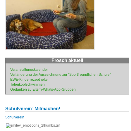
Frosch aktuell
Navigation
Veranstaltungskalender
überspringen
Verlängerung der Auszeichnung zur "Sportfreundlichen Schule"
EWE-Kinderrezepthefte
Totenkopfschwimmen
Gedanken zu Eltern-Whats-App-Gruppen
Schulverein: Mitmachen!
Navigation
Schulverein
überspringen