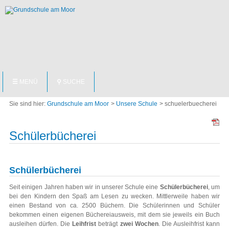
NAVIGATION
☰
MENÜ
⚲
SUCHE
ÜBERSPRINGEN
Grundschule am Moor
Unsere Schule
schuelerbuecherei
Schülerbücherei
Schülerbücherei
Seit einigen Jahren haben wir in unserer Schule eine
Schülerbücherei
, um
bei den Kindern den Spaß am Lesen zu wecken. Mittlerweile haben wir
einen Bestand von ca. 2500 Büchern. Die Schülerinnen und Schüler
bekommen einen eigenen Büchereiausweis, mit dem sie jeweils ein Buch
ausleihen dürfen. Die
Leihfrist
beträgt
zwei Wochen
. Die Ausleihfrist kann