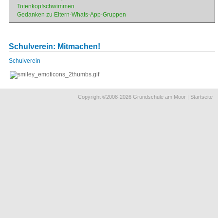
Totenkopfschwimmen
Gedanken zu Eltern-Whats-App-Gruppen
Schulverein: Mitmachen!
Navigation
Schulverein
überspringen
Copyright ©2008-2026 Grundschule am Moor |
Startseite