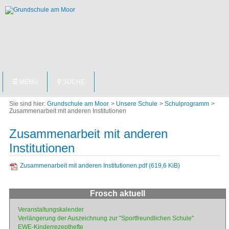
NAVIGATION
☰
MENÜ
⚲
SUCHE
ÜBERSPRINGEN
Grundschule am Moor
Unsere Schule
Schulprogramm
Zusammenarbeit mit anderen Institutionen
Zusammenarbeit mit anderen
Institutionen
Zusammenarbeit mit anderen Institutionen.pdf
(619,6 KiB)
Frosch aktuell
Navigation
Veranstaltungskalender
überspringen
Verlängerung der Auszeichnung zur "Sportfreundlichen Schule"
EWE-Kinderrezepthefte