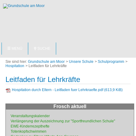
NAVIGATION
☰
MENÜ
⚲
SUCHE
ÜBERSPRINGEN
Grundschule am Moor
Unsere Schule
Schulprogramm
Hospitation
Leitfaden für Lehrkräfte
Leitfaden für Lehrkräfte
Hospitation durch Eltern - Leitfaden fuer Lehrkraefte.pdf
(613,9 KiB)
Frosch aktuell
Navigation
Veranstaltungskalender
überspringen
Verlängerung der Auszeichnung zur "Sportfreundlichen Schule"
EWE-Kinderrezepthefte
Totenkopfschwimmen